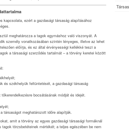
Társas
dattartalma
s kapcsolata, ezért a gazdasági társaság alapításához
séges.
esztül meghatározza a tagok egymáshoz való viszonyát. A
dik személy vonatkozásában szintén lényeges, illetve az lehet
elezően előírja, és ez által érvényességi kellékké teszi a
tagok a társasági szerződés tartalmát – a törvény keretei között
ll:
ékhelyét;
ük és székhelyük feltüntetését, a gazdasági társaság
tt tőkerendelkezésre bocsátásának módját és idejét.
elyét;
a társaságot meghatározott időre alapítják.
okat, amit a törvény az egyes gazdasági társasági formáknál
es tagok törzsbetéteinek mértékét; a teljes egészében be nem