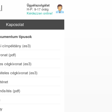
Ügyélszolgálat
l
H-P: 9-17 óráig
Kérdezzen online!
Kapcsolat
kumentum típusok
si címpéldány (es3)
onat (pdf)
les cégkivonat (es3)
iteles cégkivonat (es3)
ténet
ősítés (pdf)
g
gy