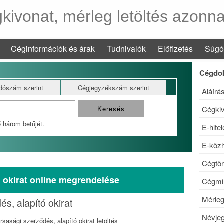
kivonat, mérleg letöltés azonna
Céginformációk és árak
Tudnivalók
Előfizetés
Súgó
Cégdo
dószám szerint
Cégjegyzékszám szerint
Aláírá
Cégkiv
 három betűjét.
E-hite
E-közh
Cégtör
ó okirat online megrendelése
Cégmin
Mérle
és, alapító okirat
Névje
rsasági szerződés, alapító okirat letöltés