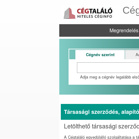
Cég
Megrendelés
Cégnév szerint
A
Adja meg a cégnév legalább első
Társasági szerződés, alapít
Letölthető társasági szerződ
A Cégtaláló egyedülálló szolgáltatása a tá