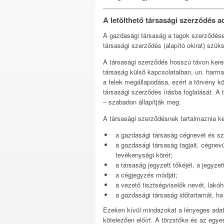
A letölthető társasági szerződés a
A gazdasági társaság a tagok szerződése
társasági szerződés (alapító okirat) szük
A társasági szerződés hosszú távon ker
társaság külső kapcsolataiban, un. harma
a felek megállapodása, ezért a törvény köt
társasági szerződés írásba foglalását. A 
– szabadon állapítják meg.
A társasági szerződésnek tartalmaznia ke
a gazdasági társaság cégnevét és sz
a gazdasági társaság tagjait, cégnev
tevékenységi körét;
a társaság jegyzett tőkéjét, a jegyze
a cégjegyzés módját;
a vezető tisztségviselők nevét, lakóh
a gazdasági társaság időtartamát, ha 
Ezeken kívül mindazokat a lényeges adat
kötelezően előírt. A törzstőke és az egy