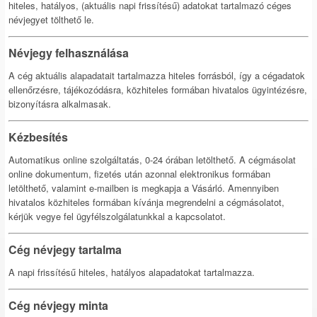
hiteles, hatályos, (aktuális napi frissítésű) adatokat tartalmazó céges
névjegyet tölthető le.
Névjegy felhasználása
A cég aktuális alapadatait tartalmazza hiteles forrásból, így a cégadatok
ellenőrzésre, tájékozódásra, közhiteles formában hivatalos ügyintézésre,
bizonyításra alkalmasak.
Kézbesítés
Automatikus online szolgáltatás, 0-24 órában letölthető. A cégmásolat
online dokumentum, fizetés után azonnal elektronikus formában
letölthető, valamint e-mailben is megkapja a Vásárló. Amennyiben
hivatalos közhiteles formában kívánja megrendelni a cégmásolatot,
kérjük vegye fel ügyfélszolgálatunkkal a kapcsolatot.
Cég névjegy tartalma
A napi frissítésű hiteles, hatályos alapadatokat tartalmazza.
Cég névjegy minta