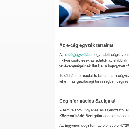
Az e-cégjegyzék tartalma
Az
e-cégjegyzékben
egy adott cégre vona
nyilvánosak, ezek az adatok az alábbiak
tevékenységeinek listája,
a bejegyzett t
Továbbá információt is tartalmaz a cégvez
lehet más gazdasági társaságban cégveze
Céginformációs Szolgálat
A fent felsorol ingyenes és tájékoztató j
Közreműködő Szolgálat
adatbázisából sz
Az ingyenes céginformációról szóló 47/20