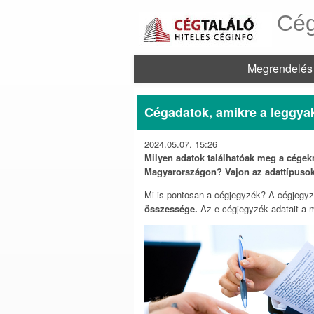
Cég
Megrendelés
Cégadatok, amikre a leggya
2024.05.07. 15:26
Milyen adatok találhatóak meg a cégekr
Magyarországon? Vajon az adattípusok 
Mi is pontosan a cégjegyzék? A cégjegyz
összessége.
Az e-cégjegyzék adatait a m