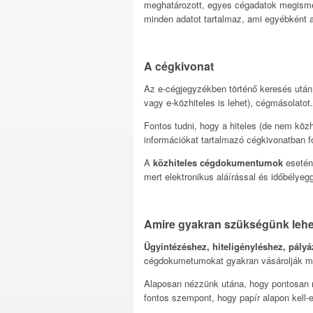
meghatározott, egyes cégadatok megismeré
minden adatot tartalmaz, ami egyébként 
A cégkivonat
Az e-cégjegyzékben történő keresés után
vagy e-közhiteles is lehet), cégmásolatot.
Fontos tudni, hogy a hiteles (de nem köz
információkat tartalmazó cégkivonatban fo
A
közhiteles cégdokumentumok
esetén 
mert elektronikus aláírással és időbélyegg
Amire gyakran szükségünk lehe
Ügyintézéshez, hiteligényléshez, pály
cégdokumetumokat gyakran vásárolják 
Alaposan nézzünk utána, hogy pontosan me
fontos szempont, hogy papír alapon kell-e 