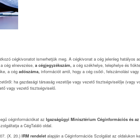
tkozó cégkivonatot ismerhetjük meg. A cégkivonat a cég jelenleg hatályos ad
: a cég elnevezése,
a cégjegyzékszám,
a cég székhelye, telephelye és fiókte
őke, a cég
adószáma,
információt arról, hogy a cég csőd-, felszámolási vag
etőről: ha gazdasági társaság vezetője vagy vezető tisztségviselője (vagy vo
tő vagy vezető tisztségviselő.
ellegű céginformációkat az
Igazságügyi Minisztérium Céginformációs és az
olgáltatja a CégTaláló oldal.
07. (X. 20.)
IRM rendelet
alapján a Céginformációs Szolgálat az oldalukon ker