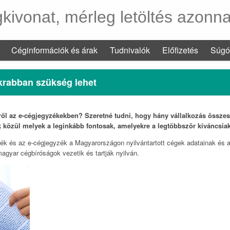
kivonat, mérleg letöltés azonna
Céginformációk és árak
Tudnivalók
Előfizetés
Súgó
krabban szükség lehet
ől az e-cégjegyzékekben? Szeretné tudni, hogy hány vállalkozás összesen
közül melyek a leginkább fontosak, amelyekre a legtöbbször kíváncsia
ék és az e-cégjegyzék a Magyarországon nyilvántartott cégek adatainak és a
agyar cégbíróságok vezetik és tartják nyilván.