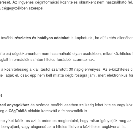
sét. Az ingyenes céginformáció közhiteles okiratként nem használható fel, 
a cégjegyzékben szerepel.
 további
részletes és hatályos adatokat
is kaphatunk, ha díjfizetés ellenébe
hiteles) cégdokumentum nem használható olyan esetekben, mikor közhiteles i
glalt információk szintén hiteles forrásból származnak.
a közhitelesség a kiállítástól számított 30 napig érvényes. Az e-közhitel
el látják el, csak épp nem kell miatta cégbíróságra járni, mert elektronikus fo
t
ázati anyagokhoz
és számos további esetben szükség lehet hiteles vagy közh
meg a
CégTaláló
oldalán keresztül a felhasználók is.
lyiket kérik, és azt is érdemes megfontolni, hogy mikor igényeljük meg az 
benyújtani, vagy elegendő az e-hiteles illetve e-közhiteles cégkivonat is.