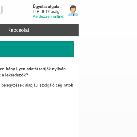
Ügyélszolgálat
l
H-P: 9-17 óráig
Kérdezzen online!
Kapcsolat
 hány ilyen adatát tartják nyilván
k a lekérdezők?
 bejegyzések alapjául szolgáló
cégiratok