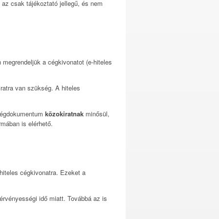
az csak tájékoztató jellegű, és nem
n megrendeljük a cégkivonatot (e-hiteles
ratra van szükség. A hiteles
es cégdokumentum
közokiratnak
minősül,
rmában is elérhető.
iteles cégkivonatra. Ezeket a
érvényességi idő miatt. Továbbá az is